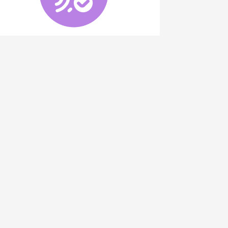
AE Control de Acceso
Explorar Categoría
© AsistEscolar by
AsistEscolar.com
8